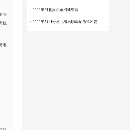
·
2023年河北高职单招训练营
护等
·
2022年5月4号河北省高职单招考试所需物品清单
类机
与电