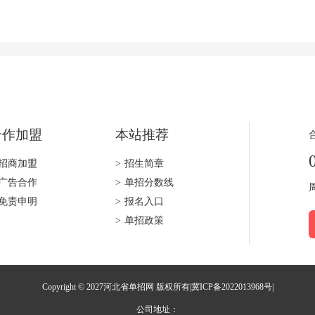
合作加盟
本站推荐
招商加盟
>
招生简章
广告合作
>
单招分数线
免责申明
>
报名入口
>
单招政策
Copyright © 2027河北省单招网 版权所有|
冀ICP备2022013968号
|
公司地址：