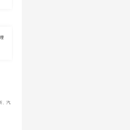
理
析、汽