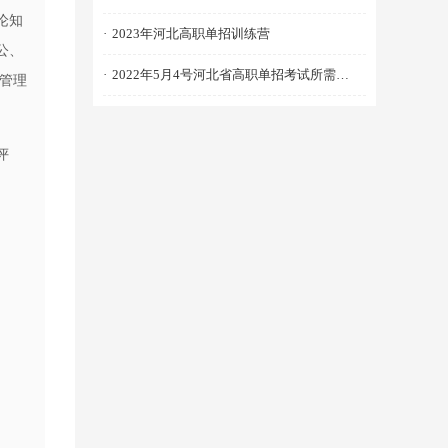
论知
·
2023年河北高职单招训练营
公、
·
2022年5月4号河北省高职单招考试所需物品清单
管理
评